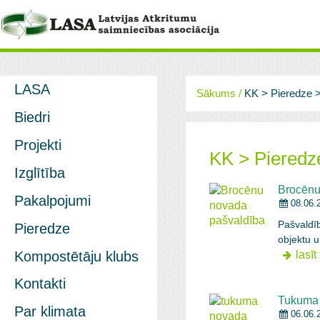
LASA
Sākums
/
KK > Pieredze 
Biedri
Projekti
KK > Pieredze
Izglītība
Brocēnu
Pakalpojumi
08.06.
Pašvaldīb
Pieredze
objektu 
Kompostētāju klubs
lasīt
Kontakti
Tukuma 
Par klimata
06.06.