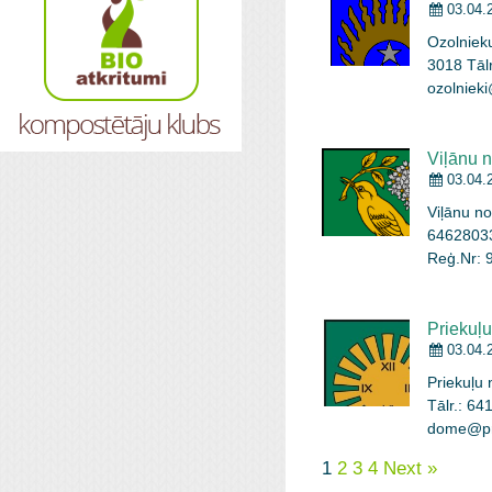
Notekūd
03.04.
Ozolnieku
3018 Tālr
ozolniek
atbildīgā
teritorij
apsaimni
Viļānu 
zaru šķ
03.04.
Viļānu no
64628033
Reģ.Nr: 
Arbidāns,
un kapsē
gadā ir 
Priekuļ
apstrād
03.04.
Priekuļu 
Tālr.: 64
dome@pri
atbildīgā
1
2
3
4
Next »
teritorij