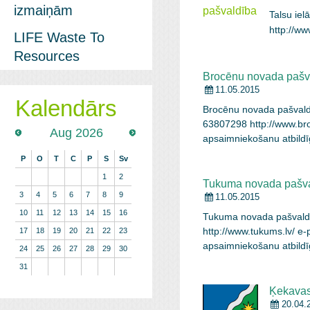
izmaiņām
Talsu iel
http://w
LIFE Waste To
Resources
Brocēnu novada pašv
11.05.2015
Kalendārs
Brocēnu novada pašvaldīb
63807298 http://www.br
Aug 2026
apsaimniekošanu atbildīg
mežaparku, kultūrvēstur
P
O
T
C
P
S
Sv
apsaimniekošanu. Bioloģ
1
2
Tukuma novada pašv
mājās. Zaļie parka…
Vie
3
4
5
6
7
8
9
11.05.2015
10
11
12
13
14
15
16
Tukuma novada pašvaldī
http://www.tukums.lv/ 
17
18
19
20
21
22
23
apsaimniekošanu atbildī
24
25
26
27
28
29
30
teritorijas parku, mežap
31
atkritumu apsaimniekoš
Ķekavas
lauksaimniecībā. Pašval
20.04.