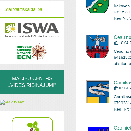
Ķekavas 
Starptautiskā dalība
67935803
Reģ.Nr: 
Varika, t
sakopšan
apsaimni
Cēsu no
apjomos 
10.04.
Cēsu nova
64161801
atkritum
teritorij
sakopšanu
MĀCĪBU CENTRS
apsaimni
Carnika
„VIDES RISINĀJUMI”
Notekūde
03.04.
Carnikava
67993814
Reģ. Nr:
„Carnikav
parku, m
valsts u
Ozolnie