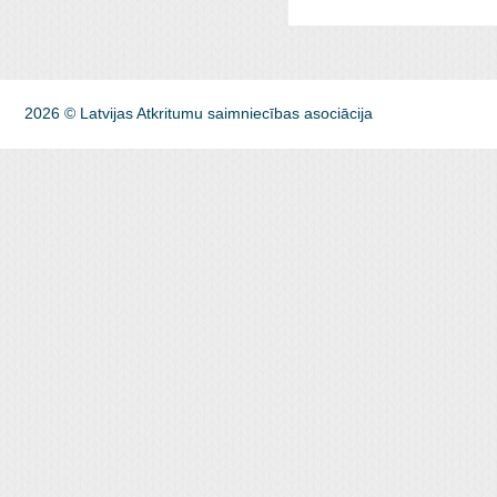
apsaimnie
atkritum
lasīt
2026 © Latvijas Atkritumu saimniecības asociācija