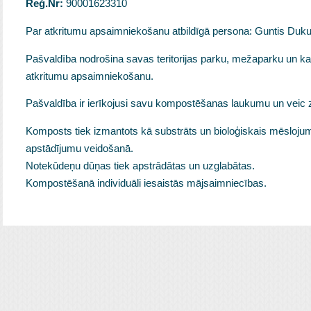
Reģ.Nr:
90001623310
Par atkritumu apsaimniekošanu atbildīgā persona: Guntis Dukur
Pašvaldība nodrošina savas teritorijas parku, mežaparku un k
atkritumu apsaimniekošanu.
Pašvaldība ir ierīkojusi savu kompostēšanas laukumu un veic 
Komposts tiek izmantots kā substrāts un bioloģiskais mēsloju
apstādījumu veidošanā.
Notekūdeņu dūņas tiek apstrādātas un uzglabātas.
Kompostēšanā individuāli iesaistās mājsaimniecības.