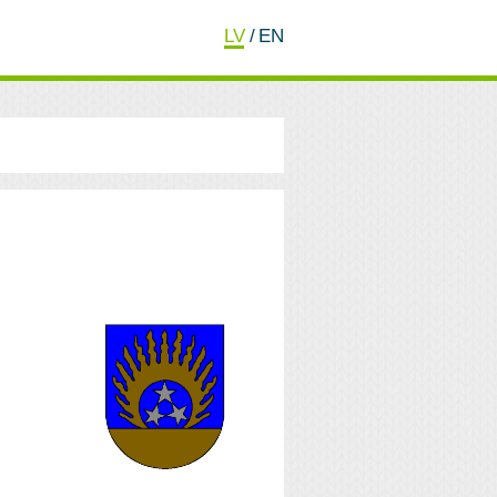
LV
/
EN