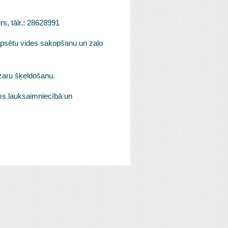
s, tālr.: 28628991
apsētu vides sakopšanu un zaļo
zaru šķeldošanu.
ms lauksaimniecībā un