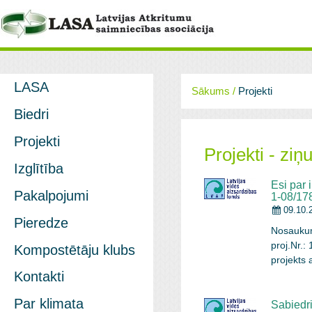
LASA
Sākums
/
Projekti
Biedri
Projekti
Projekti - ziņ
Izglītība
Esi par 
Pakalpojumi
1-08/17
09.10.
Pieredze
Nosaukums
proj.Nr.:
Kompostētāju klubs
projekts 
realizēts
Kontakti
partneris
Par klimata
lasīt
Sabiedr