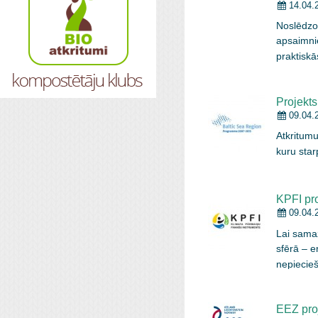
14.04.
Noslēdzo
apsaimnie
praktiskā
Projekt
09.04.
Atkritumu
kuru star
KPFI pro
09.04.
Lai sama
sfērā – e
nepiecie
EEZ pro