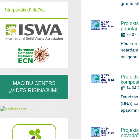
grantu s
Starptautiskā dalība
Projekt
popular
26.07.
Pēc Euros
noārdāmie 
poligonu
Projekts
kompost
MĀCĪBU CENTRS
14.04.
„VIDES RISINĀJUMI”
Daudzas n
(BNA) sam
apsaimni
Projekt
novadā”