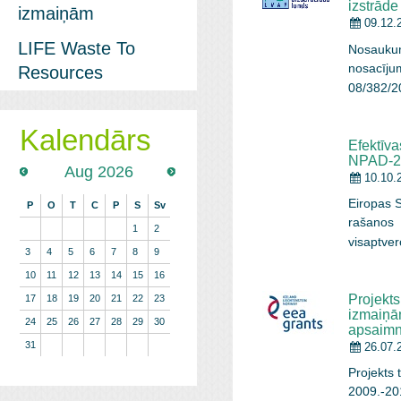
izstrāde
izmaiņām
09.12.
LIFE Waste To
Nosaukum
nosacījum
Resources
08/382/
Kalendārs
Efektīva
NPAD-2
Aug 2026
10.10.
Eiropas S
P
O
T
C
P
S
Sv
rašanos u
1
2
visaptver
3
4
5
6
7
8
9
10
11
12
13
14
15
16
Projekts
17
18
19
20
21
22
23
izmaiņā
24
25
26
27
28
29
30
apsaimn
31
26.07.
Projekts 
2009.-201