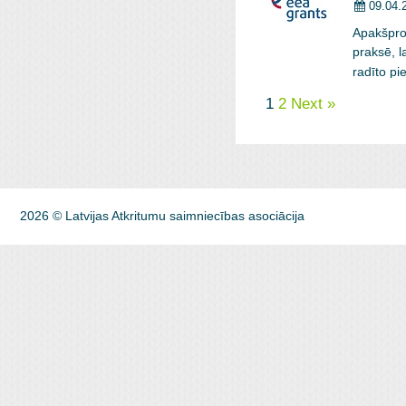
09.04.
Apakšproj
praksē, l
radīto p
1
2
Next »
2026 © Latvijas Atkritumu saimniecības asociācija