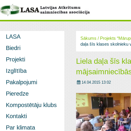
LASA
Sākums
/
Projekts “Mārup
daļa šīs klases skolnieku
Biedri
Projekti
Liela daļa šīs k
mājsaimniecībās
Izglītība
Pakalpojumi
14.04.2015 13:02
Pieredze
Kompostētāju klubs
Kontakti
Par klimata