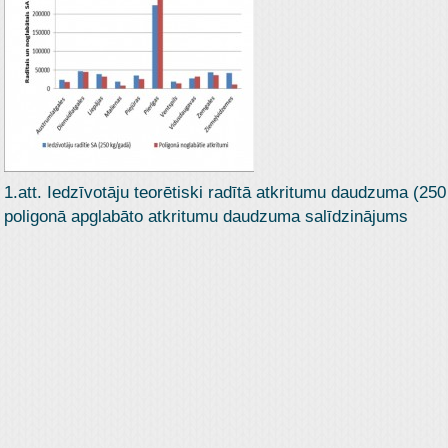
1.att. Iedzīvotāju teorētiski radītā atkritumu daudzuma (250
poligonā apglabāto atkritumu daudzuma salīdzinājums