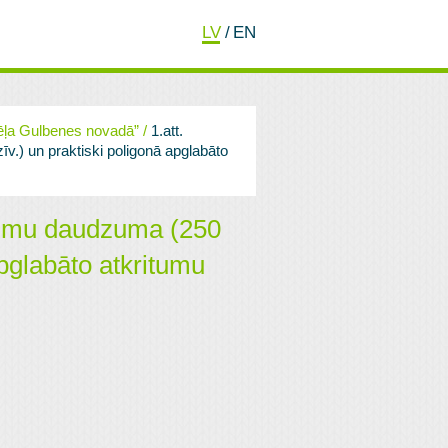
LV
/
EN
ēļa Gulbenes novadā”
/
1.att.
īv.) un praktiski poligonā apglabāto
ritumu daudzuma (250
apglabāto atkritumu