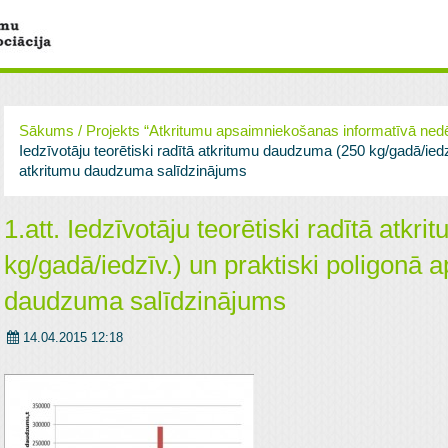
Sākums
/
Projekts “Atkritumu apsaimniekošanas informatīvā ned
Iedzīvotāju teorētiski radītā atkritumu daudzuma (250 kg/gadā/iedz
atkritumu daudzuma salīdzinājums
1.att. Iedzīvotāju teorētiski radītā atk
kg/gadā/iedzīv.) un praktiski poligonā 
daudzuma salīdzinājums
14.04.2015 12:18