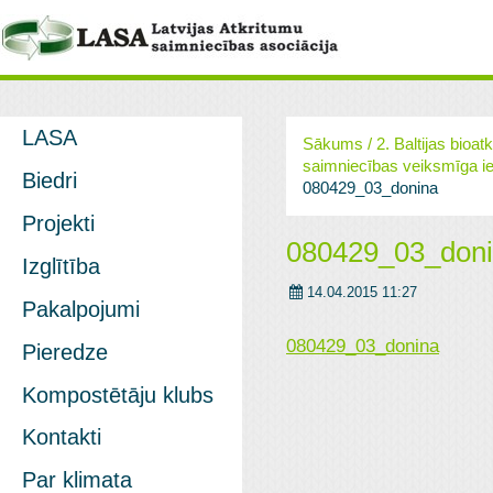
LASA
Sākums
/
2. Baltijas bio
saimniecības veiksmīga iev
Biedri
080429_03_donina
Projekti
080429_03_don
Izglītība
14.04.2015 11:27
Pakalpojumi
080429_03_donina
Pieredze
Kompostētāju klubs
Kontakti
Par klimata