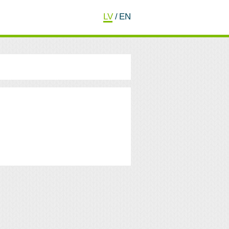
LV
/
EN