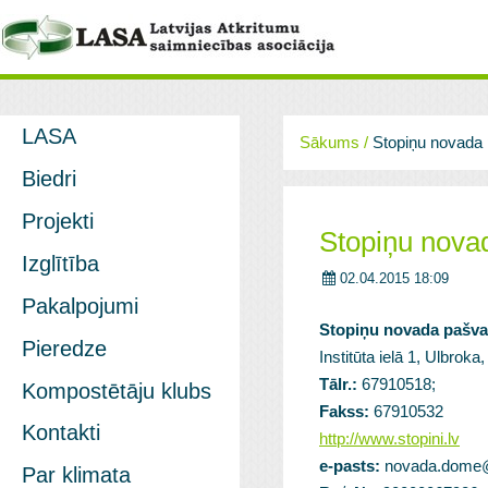
LASA
Sākums
/
Stopiņu novada 
Biedri
Projekti
Stopiņu nova
Izglītība
02.04.2015 18:09
Pakalpojumi
Stopiņu novada pašva
Pieredze
Institūta ielā 1, Ulbroka
Tālr.:
67910518;
Kompostētāju klubs
Fakss:
67910532
Kontakti
http://www.stopini.lv
e-pasts:
novada.dome@s
Par klimata