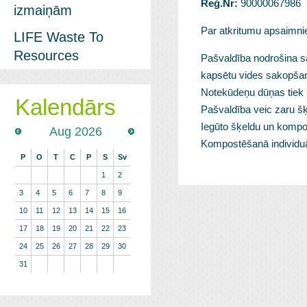
Reģ.Nr:
90000067986
izmaiņām
Par atkritumu apsaimni
LIFE Waste To
Resources
Pašvaldība nodrošina sa
kapsētu vides sakopšan
Notekūdeņu dūņas tiek 
Kalendārs
Pašvaldība veic zaru 
Iegūto šķeldu un kompo
Aug 2026
Kompostēšanā individuā
P
O
T
C
P
S
Sv
1
2
3
4
5
6
7
8
9
10
11
12
13
14
15
16
17
18
19
20
21
22
23
24
25
26
27
28
29
30
31