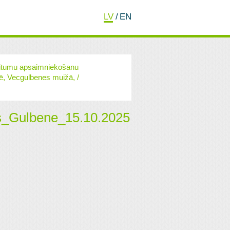
LV
/
EN
kritumu apsaimniekošanu
ē, Vecgulbenes muižā,
/
s_Gulbene_15.10.2025