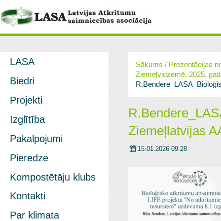
LASA
Sākums
/
Prezentācijas n
Ziemeļvidzemē, 2025. gad
Biedri
R.Bendere_LASA_Bioloģisk
Projekti
R.Bendere_LASA
Izglītība
Ziemeļlatvijas 
Pakalpojumi
15.01.2026 09:28
Pieredze
Kompostētāju klubs
Kontakti
Par klimata