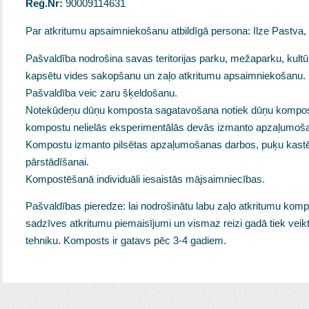
Reģ.Nr:
90009114631
Par atkritumu apsaimniekošanu atbildīgā persona: Ilze Pastva, 
Pašvaldība nodrošina savas teritorijas parku, mežaparku, kultū
kapsētu vides sakopšanu un zaļo atkritumu apsaimniekošanu.
Pašvaldība veic zaru šķeldošanu.
Notekūdeņu dūņu komposta sagatavošana notiek dūņu kompos
kompostu nelielās eksperimentālās devās izmanto apzaļumoš
Kompostu izmanto pilsētas apzaļumošanas darbos, puķu kastē
pārstādīšanai.
Kompostēšanā individuāli iesaistās mājsaimniecības.
Pašvaldības pieredze: lai nodrošinātu labu zaļo atkritumu komposta
sadzīves atkritumu piemaisījumi un vismaz reizi gadā tiek vei
tehniku. Komposts ir gatavs pēc 3-4 gadiem.