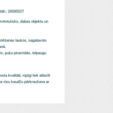
tālr.: 26585027
rvēsturisko, dabas objektu un
tēšanas laukos, sagatavoto
anā.
s, puķu piramīdās, telpaugu
 kvalitāti, rūpīgi tiek atlasīti
kta visu kaudžu pārkraušana ar