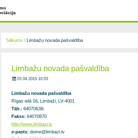
Sākums
/
Limbažu novada pašvaldība
Limbažu novada pašvaldība
03.04.2015 10:03
Limbažu novada pašvaldība
Rīgas ielā 16, Limbaži, LV-4001
Tālr.:
64070638;
Fakss:
64070870
http://www.limbazi.lv
e-pasts:
dome@limbazi.lv