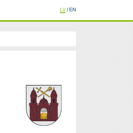
LV
/
EN