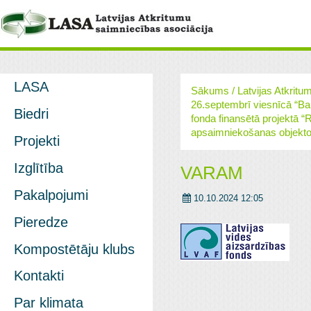
LASA
Sākums
/
Latvijas Atkritu
26.septembrī viesnīcā “Bal
Biedri
fonda finansētā projektā 
apsaimniekošanas objekto
Projekti
Izglītība
VARAM
Pakalpojumi
10.10.2024 12:05
Pieredze
Kompostētāju klubs
Kontakti
Par klimata