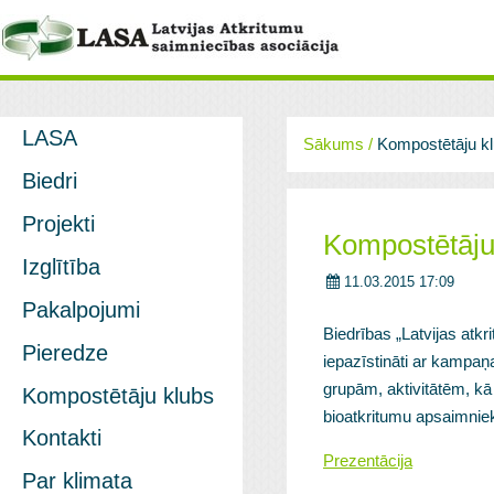
LASA
Sākums
/
Kompostētāju k
Biedri
Projekti
Kompostētāju
Izglītība
11.03.2015 17:09
Pakalpojumi
Biedrības „Latvijas atkr
Pieredze
iepazīstināti ar kampa
grupām, aktivitātēm, kā a
Kompostētāju klubs
bioatkritumu apsaimniek
Kontakti
Prezentācija
Par klimata