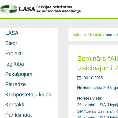
LASA
Sākums
/
Events
/
Seminār
Biedri
Projekti
Seminārs “At
Izglītība
izaicinājumi 
Pakalpojumi
30.10.2015
Pieredze
Norises laiks:
2015. gad
Kompostētāju klubs
Norises vieta:
Kontakti
29. oktobrī – SIA “Liep
SIA “Lielais Dzintars”, R
Par klimata