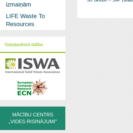
30. oktobrī – SIA “Lielai
izmaiņām
LIFE Waste To
Resources
Starptautiskā dalība
MĀCĪBU CENTRS
„VIDES RISINĀJUMI”