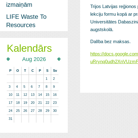
izmaiņām
Trijos Latvijas reģiono
lekciju formu kopā ar p
LIFE Waste To
Universitātes Dabaszin
Resources
augstskolā.
Dalība bez maksas.
Kalendārs
https://docs.google.
Aug 2026
uRrynq0udh2XnVUzmFS
P
O
T
C
P
S
Sv
1
2
3
4
5
6
7
8
9
10
11
12
13
14
15
16
17
18
19
20
21
22
23
24
25
26
27
28
29
30
31