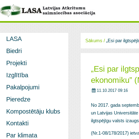
LASA
Sākums
/
„Esi par ilgtspē
Biedri
Projekti
„Esi par ilgts
Izglītība
ekonomiku” (
Pakalpojumi
11.10.2017 09:16
Pieredze
No 2017. gada septembra
Kompostētāju klubs
un Latvijas Universitāt
ilgtspējīgu valsts izau
Kontakti
(Nr.1-08/178/2017) ietva
Par klimata