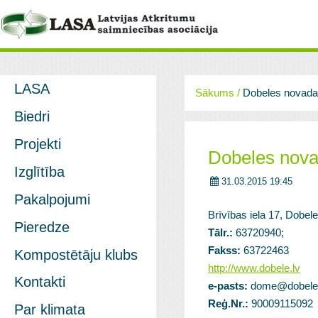
LASA
Sākums
/
Dobeles novada
Biedri
Projekti
Dobeles nova
Izglītība
31.03.2015 19:45
Pakalpojumi
Brīvības iela 17, Dobel
Pieredze
Tālr.:
63720940;
Fakss:
63722463
Kompostētāju klubs
http://www.dobele.lv
Kontakti
e-pasts:
dome@dobele.
Reģ.Nr.:
90009115092
Par klimata