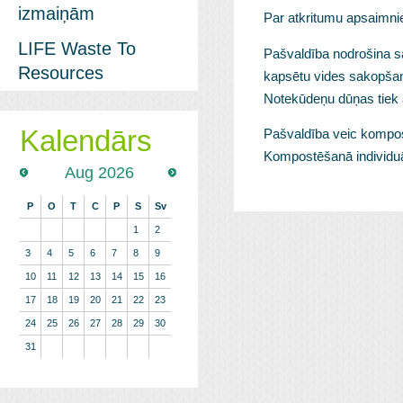
izmaiņām
Par atkritumu apsaimnie
LIFE Waste To
Pašvaldība nodrošina sa
Resources
kapsētu vides sakopšan
Notekūdeņu dūņas tiek 
Kalendārs
Pašvaldība veic kompo
Kompostēšanā individuāl
Aug 2026
P
O
T
C
P
S
Sv
1
2
3
4
5
6
7
8
9
10
11
12
13
14
15
16
17
18
19
20
21
22
23
24
25
26
27
28
29
30
31