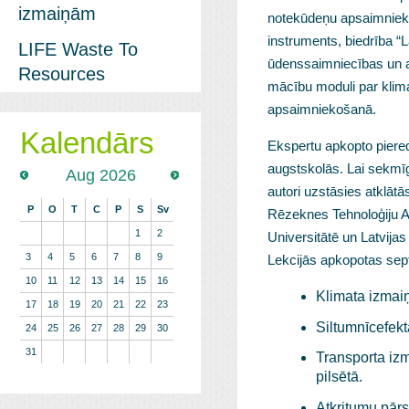
izmaiņām
notekūdeņu apsaimniek
instruments, biedrība “L
LIFE Waste To
ūdenssaimniecības un a
Resources
mācību moduli par klim
apsaimniekošanā.
Kalendārs
Ekspertu apkopto piere
augstskolās. Lai sekmī
Aug 2026
autori uzstāsies atklātā
P
O
T
C
P
S
Sv
Rēzeknes Tehnoloģiju Ak
1
2
Universitātē un Latvija
3
4
5
6
7
8
9
Lekcijās apkopotas sep
10
11
12
13
14
15
16
Klimata izmaiņ
17
18
19
20
21
22
23
Siltumnīcefekt
24
25
26
27
28
29
30
31
Transporta izm
pilsētā.
Atkritumu pār