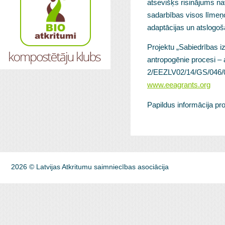
atsevišķs risinājums nav
sadarbības visos līmeņos
adaptācijas un atslogo
Projektu „Sabiedrības i
antropogēnie procesi –
2/EEZLV02/14/GS/046/00
www.eeagrants.org
Papildus informācija pr
2026 © Latvijas Atkritumu saimniecības asociācija