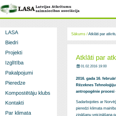
LASA
Sākums
/
Atklāti par atkr
Biedri
Projekti
Atklāti par a
Izglītība
01.02.2016 19:00
Pakalpojumi
2016. gada 16. februār
Pieredze
Rēzeknes Tehnoloģiju 
antropogēnie procesi
Kompostētāju klubs
Sadarbojoties ar Norvēģi
Kontakti
pieredzi klimata mainīb
Par klimata
zināšanu veicināšana pa