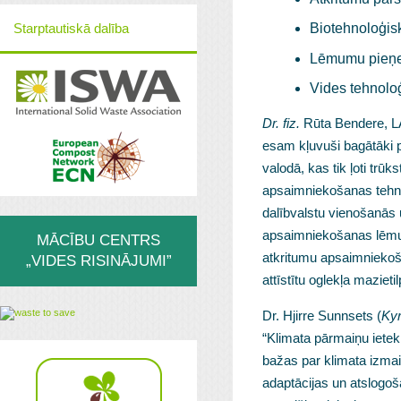
Starptautiskā dalība
Biotehnoloģis
Lēmumu pieņem
Vides tehnoloģ
Dr. fiz.
Rūta Bendere, LA
esam kļuvuši bagātāki p
valodā, kas tik ļoti trū
apsaimniekošanas tehno
dalībvalstu vienošanās u
apsaimniekošanas lēmumu
MĀCĪBU CENTRS
atkritumu apsaimniekoš
„VIDES RISINĀJUMI”
attīstītu oglekļa maziet
Dr. Hjirre Sunnsets (
Kyr
“Klimata pārmaiņu ietek
bažas par klimata izmaiņ
adaptācijas un atslogo