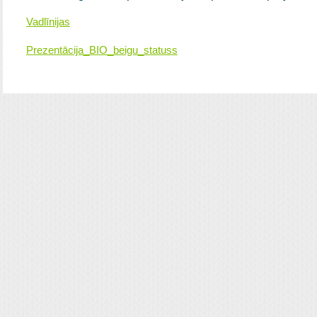
Vadlīnijas
Prezentācija_BIO_beigu_statuss