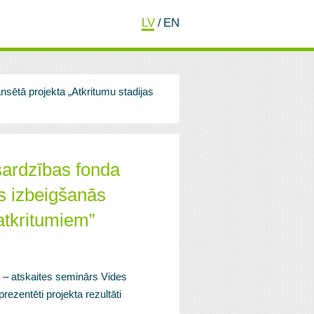
LV
/
EN
ansētā projekta „Atkritumu stadijas
zsardzības fonda
as izbeigšanās
atkritumiem”
ļa – atskaites seminārs Vides
rezentēti projekta rezultāti