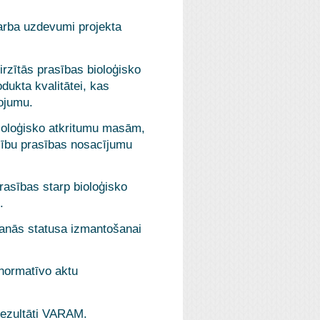
rba uzdevumi projekta
rzītās prasības bioloģisko
dukta kvalitātei, kas
tojumu.
ioloģisko atkritumu masām,
ašību prasības nosacījumu
rasības starp bioloģisko
.
gšanās statusa izmantošanai
 normatīvo aktu
 rezultāti VARAM.