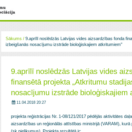
Sākums
/
9.aprīlī noslēdzās Latvijas vides aizsardzības fonda fin
izbeigšanās nosacījumu izstrāde bioloģiskajiem atkritumiem”
9.aprīlī noslēdzās Latvijas vides ai
finansētā projekta „Atkritumu stadij
nosacījumu izstrāde bioloģiskajiem 
11.04.2018 20:27
projekta reģistrācijas Nr. 1-08/121/2017 pēdējās aktivitātes da
aizsardzības un reģionālās attīstības ministrijā (VARAM), kurā p
(sk.pielikumus). Projekta rezultātā ir: