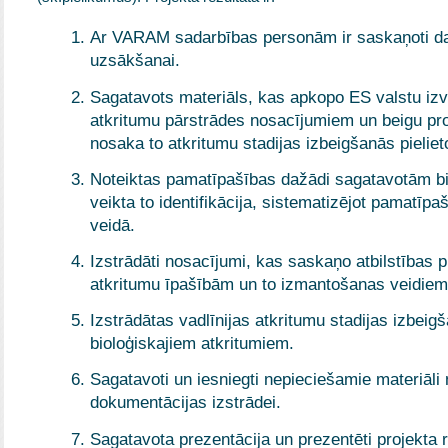
Ar VARAM sadarbības personām ir saskaņoti da
uzsākšanai.
Sagatavots materiāls, kas apkopo ES valstu izvi
atkritumu pārstrādes nosacījumiem un beigu pro
nosaka to atkritumu stadijas izbeigšanās pielie
Noteiktas pamatīpašības dažādi sagatavotām b
veikta to identifikācija, sistematizējot pamatīp
veidā.
Izstrādāti nosacījumi, kas saskaņo atbilstības p
atkritumu īpašībām un to izmantošanas veidiem
Izstrādātas vadlīnijas atkritumu stadijas izbei
bioloģiskajiem atkritumiem.
Sagatavoti un iesniegti nepieciešamie materiāli
dokumentācijas izstrādei.
Sagatavota prezentācija un prezentēti projekta